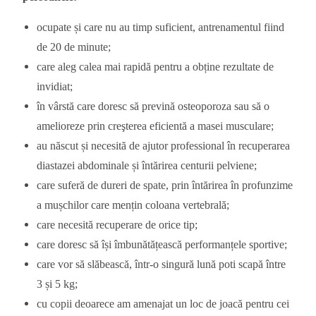
ocupate și care nu au timp suficient, antrenamentul fiind
de 20 de minute;
care aleg calea mai rapidă pentru a obține rezultate de
invidiat;
în vârstă care doresc să prevină osteoporoza sau să o
amelioreze prin creşterea eficientă a masei musculare;
au născut și necesită de ajutor professional în recuperarea
diastazei abdominale și întărirea centurii pelviene;
care suferă de dureri de spate, prin întărirea în profunzime
a mușchilor care mențin coloana vertebrală;
care necesită recuperare de orice tip;
care doresc să își îmbunătățească performanțele sportive;
care vor să slăbească, într-o singură lună poti scapă între
3 și 5 kg;
cu copii deoarece am amenajat un loc de joacă
pentru cei