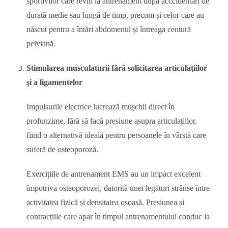
sportivilor care revin la antrenament după acccidentări de
durată medie sau lungă de timp, precum și celor care au
născut pentru a întări abdomenul și întreaga centură
pelviană.
Stimularea musculaturii fără solicitarea articulaţiilor
şi a ligamentelor
Impulsurile electrice lucrează mușchii direct în
profunzime, fără să facă presiune asupra articulațiilor,
fiind o alternativă ideală pentru persoanele în vârstă care
suferă de osteoporoză.
Exercițiile de antrenament EMS au un impact excelent
împotriva osteoporozei, datorită unei legături strânse între
activitatea fizică și densitatea osoasă. Presiunea și
contracțiile care apar în timpul antrenamentului conduc la