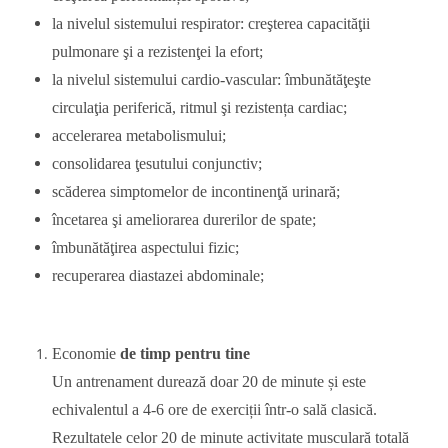
la nivelul sistemului respirator: creşterea capacităţii
pulmonare şi a rezistenţei la efort;
la nivelul sistemului cardio-vascular: îmbunătăţeşte
circulaţia periferică, ritmul şi rezistența cardiac;
accelerarea metabolismului;
consolidarea ţesutului conjunctiv;
scăderea simptomelor de incontinenţă urinară;
încetarea şi ameliorarea durerilor de spate;
îmbunătăţirea aspectului fizic;
recuperarea diastazei abdominale;
Economie
de timp pentru tine
Un antrenament durează doar 20 de minute și este
echivalentul a 4-6 ore de exerciții într-o sală clasică.
Rezultatele celor 20 de minute activitate musculară totală