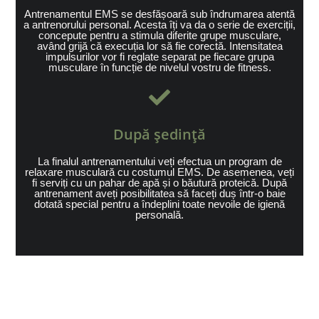
Antrenamentul EMS se desfășoară sub îndrumarea atentă
a antrenorului personal. Acesta îți va da o serie de exerciții,
concepute pentru a stimula diferite grupe musculare,
având grijă că execuția lor să fie corectă. Intensitatea
impulsurilor vor fi reglate separat pe fiecare grupa
musculare în funcție de nivelul vostru de fitness.
După ședință
La finalul antrenamentului veți efectua un program de
relaxare musculară cu costumul EMS. De asemenea, veți
fi serviți cu un pahar de apă și o băutură proteică. După
antrenament aveți posibilitatea să faceți duș într-o baie
dotată special pentru a îndeplini toate nevoile de igienă
personală.