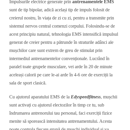
Impulsurile electrice generate prin
antrenamentele EMS
sunt de tip bipolar, adică același tip de impuls folosit de
creierul nostru, în viața de zi cu zi, pentru a transmite prin
sistemul nervos central comenzi corpului. Folosindu-se de
acest principiu natural, tehnologia EMS intensifică impulsul
generat de creier pentru a pătrunde în straturile adânci ale
mușchilor care sunt extrem de greu de stimulat prin
intermediul antrenamentelor convenționale. Lucrând în
paralel toate grupele musculare, vei arde în 20 de minute
aceleași calorii pe care le-ai arde în 4-6 ore de exerciții la
sala de sport clasică.
Cu ajutorul aparatului EMS de la
Edyspeedfitness
, mușchii
sunt activați cu ajutorul electozilor în timp ce tu, sub
îndrumarea antrenorului tau personal, faci exerciții fizice
menite să sporească intensitatea antrenamentului. Acesta
poate controla fiecare grupă de mușchi individual și va