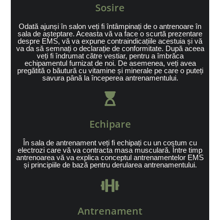
Sosire
Odată ajunși în salon veți fi întâmpinați de o antrenoare în
sala de așteptare. Aceasta vă va face o scurtă prezentare
despre EMS, vă va expune contraindicațiile acestuia și vă
va da să semnați o declarație de conformitate. După aceea
veți fi îndrumat către vestiar, pentru a îmbrăca
echipamentul furnizat de noi. De asemenea, veți avea
pregătită o băutură cu vitamine și minerale pe care o puteți
savura până la începerea antrenamentului.
Echipare
În sala de antrenament veți fi echipați cu un costum cu
electrozi care vă va contracta masa musculară. Între timp
antrenoarea vă va explica conceptul antrenamentelor EMS
și principiile de bază pentru derularea antrenamentului.
Antrenament