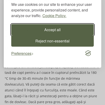
Ingrediente pentru glazură:
We use cookies on our site to enhance your user
experience, provide personalized content, and
250 g brânză quark
analyze our traffic.
Cookie Policy.
120 g brânză ricotta
30 g eritrit
Accept all
1 linguriță extract de vanilie
scorțișoară
Reject non-essential
Mod de preparare:
Preferences
Spălați dovleacul Hokkaido și tăiați-l pe jumătate. Scoateți
semințele din ambele jumătăți, apoi așezați dovleacul într-o
tavă de copt pentru a-l coace în cuptorul preîncălzit la 180
°C timp de 30-45 minute (în funcție de mărimea
dovleacului). Vă puteți da seama că este gătit corect dacă
atunci când îl înțepați cu furculița, este moale. Când este
gata, lăsați-l la răcit și amestecați pentru a obține un piure
fin de dovleac. Dacă pare prea gros, adăugați apă și