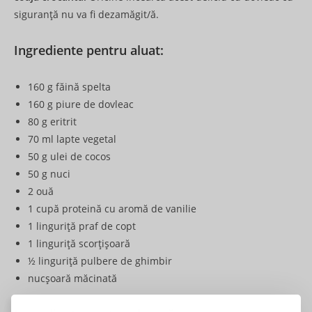
siguranță nu va fi dezamăgit/ă.
Ingrediente pentru aluat:
160 g făină spelta
160 g piure de dovleac
80 g eritrit
70 ml lapte vegetal
50 g ulei de cocos
50 g nuci
2 ouă
1 cupă proteină cu aromă de vanilie
1 linguriță praf de copt
1 linguriță scorțișoară
½ linguriță pulbere de ghimbir
nucșoară măcinată