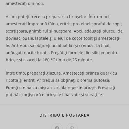
amestecați din nou.
Acum puteți trece la prepararea brioșelor. Într-un bol,
amestecați împreună făina, eritrit, proteinele,praful de copt,
scorțișoara, ghimbirul și nucșoara. Apoi, adăugați piureul de
dovleac, ouăle, laptele și uleiul de cocos topit și amestecați-
le. Ar trebui să obțineți un aluat fin și cremos. La final,
adăugați nucile tocate. Pregătiți formele din silicon pentru
brioșe și coaceți la 180 °C timp de 25 minute.
Între timp, preparați glazura. Amestecați brânza quark cu
ricotta și eritrit. Ar trebui să obțineți o cremă pufoasă.
Puneți crema cu mișcări circulare peste brioșe. Presărați
puțină scorțișoară e brioșele finalizate și serviți-le.
SHARE
DISTRIBUIE POSTAREA
THIS
CONTENT