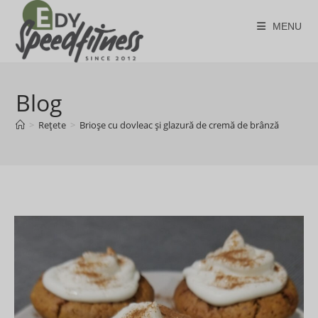
Skip
to
MENU
content
Blog
>
Rețete
>
Brioșe cu dovleac și glazură de cremă de brânză