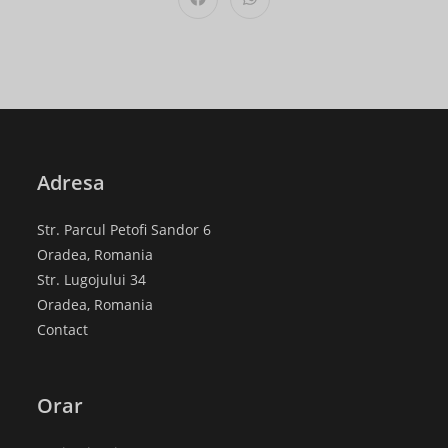
Opens
Opens
in
in
a
a
new
new
window
window
Adresa
Str. Parcul Petofi Sandor 6
Oradea, Romania
Str. Lugojului 34
Oradea, Romania
Contact
Orar