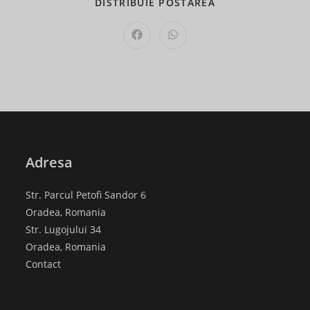
SHARE
DISTRIBUIE POSTAREA
THIS
CONTENT
Opens
Opens
in
in
a
a
new
new
window
window
Adresa
Str. Parcul Petofi Sandor 6
Oradea, Romania
Str. Lugojului 34
Oradea, Romania
Contact