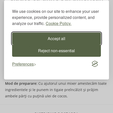
We use cookies on our site to enhance your user
Ingrediente:
experience, provide personalized content, and
analyze our traffic.
Cookie Policy.
120g făină de ovăz
o linguriță de bicarbonat de sodiu
Accept all
2 linguri de îndulcitor
1/2 coajă de lămâie
Reject non-essential
210 g de iaurt
60 ml de apă/ lapte
Preferences
1 ou
150 g de afine.
Mod de preparare:
Cu ajutorul unui mixer amestecăm toate
ingredientele și le punem in tigaie preîncălzit și prăjim
ambele părți cu puțină ulei de cocos.