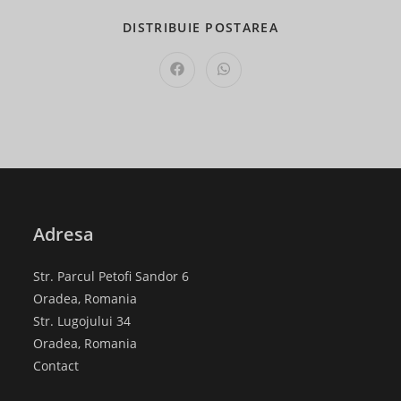
SHARE
DISTRIBUIE POSTAREA
THIS
CONTENT
Opens
Opens
in
in
a
a
new
new
window
window
Adresa
Str. Parcul Petofi Sandor 6
Oradea, Romania
Str. Lugojului 34
Oradea, Romania
Contact