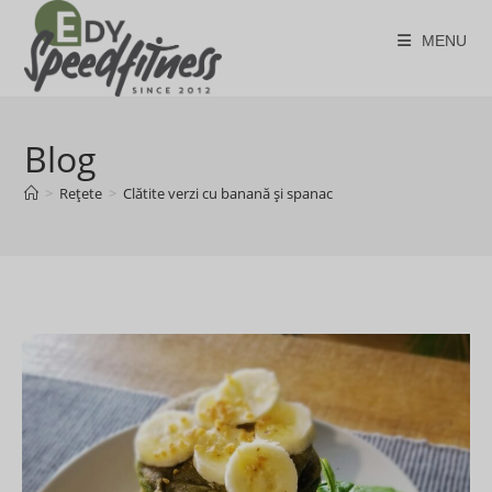
Skip
to
MENU
content
Blog
>
Rețete
>
Clătite verzi cu banană și spanac