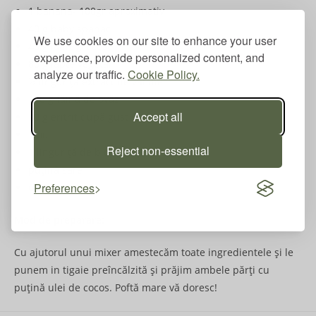
1 banana- 100gr aproximativ
40 g baby spanac
We use cookies on our site to enhance your user
40 g iaurt grecesc
experience, provide personalized content, and
80 g lapte vegetal
analyze our traffic.
Cookie Policy.
½ linguriță extract de vanilie
140 g făină de ovăz
Accept all
20 g eritrit după gust
1 ou
Reject non-essential
1 linguriță de bicarbonat de sodiu
puțină sare
Preferences
ulei de cocos
Mod de preparare:
Cu ajutorul unui mixer amestecăm toate ingredientele și le
punem in tigaie preîncălzită și prăjim ambele părți cu
puțină ulei de cocos. Poftă mare vă doresc!