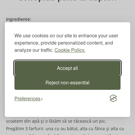
Ingrediente:
o conopidă
We use cookies on our site to enhance your user
făină de cocos
experience, provide personalized content, and
2 ou
analyze our traffic.
Cookie Policy.
sare, piper
parmesan ras
Accept all
Mod de preparare:
Reject non-essential
Spălăm bine conopida şi o desfacem în floricele. Punem pe
Preferences
foc un vas cu 2 l de apă cu puțină sare si când fierbe apa
adăugăm floricelele de conopidă. Lăsăm să fiarbă până le
putem pătrunde cu furculița. După ce conopida a fiert, o
scoatem din apă şi o lăsăm să se răcească un pic.
Pregătim 3 farfurii: una cu ou bătut, alta cu făina şi alta cu