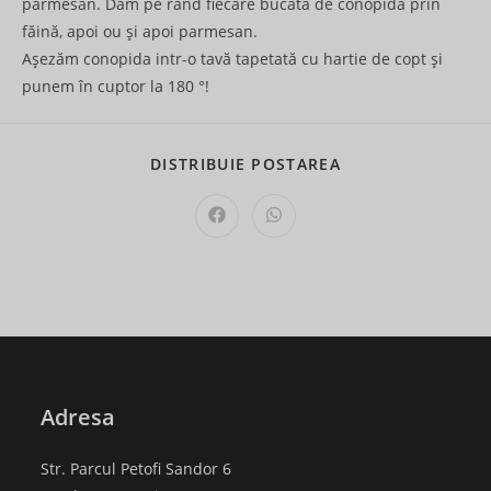
parmesan. Dăm pe rând fiecare bucată de conopidă prin
făină, apoi ou şi apoi parmesan.
Aşezăm conopida intr-o tavă tapetată cu hartie de copt şi
punem în cuptor la 180 °!
SHARE
DISTRIBUIE POSTAREA
THIS
CONTENT
Opens
Opens
in
in
a
a
new
new
window
window
Adresa
Str. Parcul Petofi Sandor 6