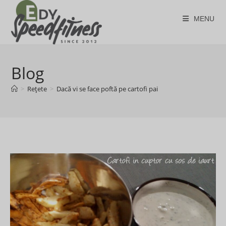
Skip
to
MENU
content
Blog
>
Rețete
>
Dacă vi se face poftă pe cartofi pai