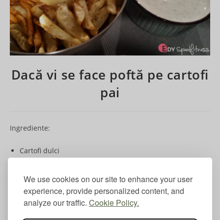
Dacă vi se face poftă pe cartofi
pai
Ingrediente:
Cartofi dulci
Cartofi albi
Condiment pentru cartofi prajiți
We use cookies on our site to enhance your user
Ulei de masline
experience, provide personalized content, and
analyze our traffic.
Cookie Policy.
Mod de preparare: