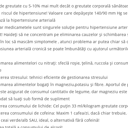
de greutate cu 5-10% mai mult decât o greutate corporală sănătoa
 riscul de hipertensiune! Valoare care depășește 140/90 mm Hg se
ză la hipertensiune arterială
r medicametele sunt singurele soluție pentru hipertensiune arter
! Haideți să ne concentram pe eliminarea cauzelor și schimbarea s
 în loc să mascăm simptomele , atunci problema ar putea chiar să 
siunea arterială cronică se poate îmbunătăți cu ajutorul următoril
marea alimentelori cu nitrați: sfeclă roșie, țelină, ruccola și consu
e
erea stresului: tehnici eficiente de gestionarea stresului
marea alimentelor bogați în magneziu,potasiu și fibre. Aportul de 
 este asigurat de consumul cantitativ de legume, dar magneziu este
dat să luați sub formă de supliment
erea consumului de lichide: Cel puțin 33 ml/kilogram greutate corp
erea consumului de cofeina: Maxim 1 cafea/zi, dacă chiar trebuie,
 ceai verde/alb SAU, ideal, o alternativă fără cofeină!
rea totală a consumului de alcool!