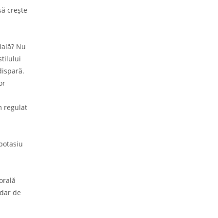
să crește
ială? Nu
tilului
dispară.
or
m regulat
potasiu
orală
 dar de