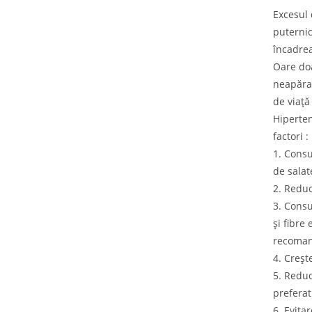
Excesul 
puternic
încadrea
Oare doa
neapărat
de viață
Hiperten
factori :
1. Consu
de salat
2. Reduc
3. Consu
și fibre
recoman
4. Creșt
5. Reduc
preferat
6. Evita