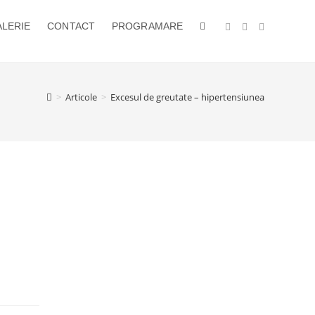
LERIE
CONTACT
PROGRAMARE
TOGGLE
WEBSITE
>
Articole
>
Excesul de greutate – hipertensiunea
SEARCH