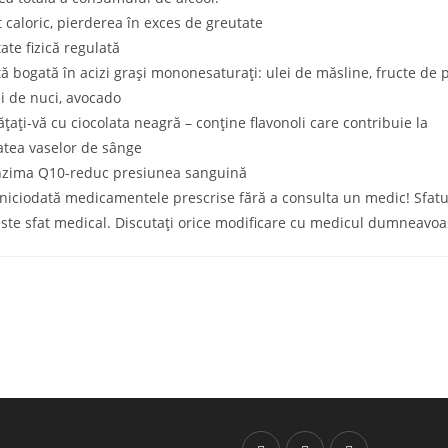
it caloric, pierderea în exces de greutate
tate fizică regulată
tă bogată în acizi grași mononesaturați: ulei de măsline, fructe de 
ei de nuci, avocado
ățați-vă cu ciocolata neagră – conține flavonoli care contribuie la
tatea vaselor de sânge
nzima Q10-reduc presiunea sanguină
niciodată medicamentele prescrise fără a consulta un medic! Sfatu
este sfat medical. Discutați orice modificare cu medicul dumneavoa