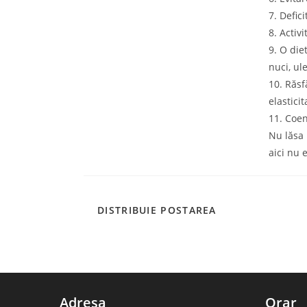
7. Defic
8. Activi
9. O die
nuci, ul
10. Răsf
elastici
11. Coe
Nu lăsa 
aici nu 
SHARE
DISTRIBUIE POSTAREA
THIS
CONTENT
Adresa
Orar