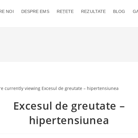
RE NOI
DESPRE EMS
REȚETE
REZULTATE
BLOG
GA
Excesul de greutate –
hipertensiunea