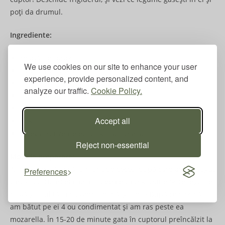
poți da drumul.
Ingrediente:
ceapă sau praz
We use cookies on our site to enhance your user
sare, piper, boia
experience, provide personalized content, and
unt de cocos
analyze our traffic.
Cookie Policy.
cartofi dulci
ardei capia…
Accept all
4 ou
câteva frunze de busuioc sau spanac
Reject non-essential
Mod de preparare:
Am pus ceapă la călit în unt de cocos, după care am adăugat
Preferences
cartofi dulci, ardei capia… ideea e că poți pune orice legume
după gustul tău ( ciuperci, țelină, gulie…) După ce s-or călit,
am bătut pe ei 4 ou condimentat și am ras peste ea
mozarella. În 15-20 de minute gata în cuptorul preîncălzit la