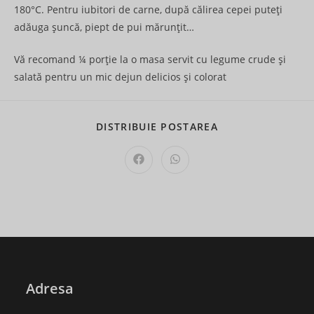
180°C. Pentru iubitori de carne, după călirea cepei puteți
adăuga șuncă, piept de pui mărunțit…
Vă recomand ¼ porție la o masa servit cu legume crude și
salată pentru un mic dejun delicios și colorat
SHARE
DISTRIBUIE POSTAREA
THIS
CONTENT
Opens
Opens
in
in
a
a
new
new
window
window
Adresa