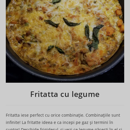
Fritatta cu legume
Fritatta iese perfect cu orice combinație. Combinațiile sunt
infinite! La fritatte ideea e ca incepi pe gaz și termini în
cuptor! Deschide frigiderul, și vezi ce legume găsești în el și