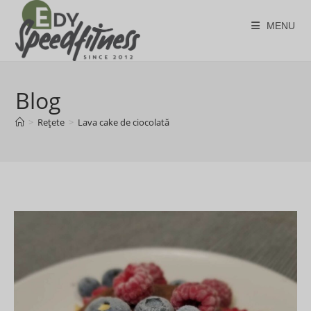
Skip
to
MENU
content
Blog
>
Rețete
>
Lava cake de ciocolată