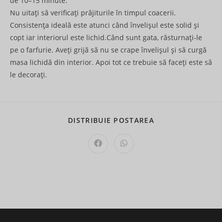
de 10–15 minute.
Nu uitați să verificați prăjiturile în timpul coacerii.
Consistența ideală este atunci când învelișul este solid și
copt iar interiorul este lichid.Când sunt gata, răsturnați-le
pe o farfurie. Aveți grijă să nu se crape învelișul și să curgă
masa lichidă din interior. Apoi tot ce trebuie să faceți este să
le decorați.
SHARE
DISTRIBUIE POSTAREA
THIS
CONTENT
Opens
Opens
in
in
a
a
new
new
window
window