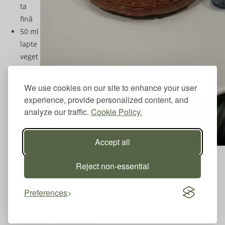
ta
fină
50 ml
lapte
veget
al
30
We use cookies on our site to enhance your user
g zah
experience, provide personalized content, and
ăr de
analyze our traffic.
Cookie Policy.
cocos
25 g
Accept all
(1
cupă)
Reject non-essential
proteine cu aromă de ciocolată
2 ouă
Preferences
ulei de cocos pentru a unge formele
Ingrediente pentru decor: