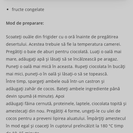
fructe congelate
Mod de preparare:
Scoateți ouăle din frigider cu o oră înainte de pregătirea
desertului. Acestea trebuie să fie la temperatura camerei.
Pregătiți o baie de aburi pentru ciocolată. Luați o oală mai
mare, adăugați apă și lăsați să se încălzească pe aragaz.
Puneți o oală mai mică în aceasta. Rupeți ciocolata în bucăți
mai mici, puneți-o în oală și lăsați-o să se topească.
Între timp, spargeți ambele ouă într-un castron și
adăugați zahăr de cocos. Bateți ambele ingrediente până
devin spumă (4 minute). Apoi
adăugați făina cernută, proteinele, laptele, ciocolata topită și
amestecați din nou. Pregătiți 4 forme, ungeți-le cu ulei de
cocos pentru a preveni lipirea aluatului. Împărțiți amestecul
în mod egal și coaceți în cuptorul preîncălzit la 180 °C timp