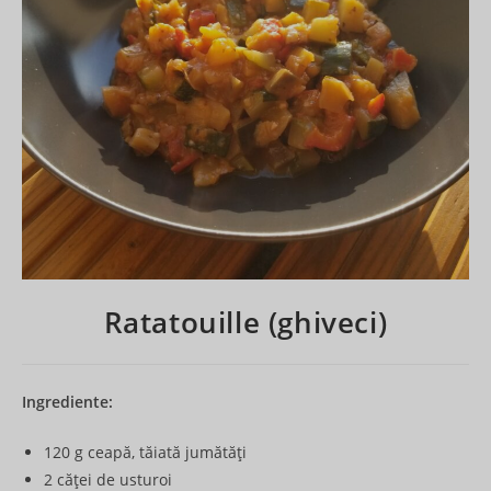
Ratatouille (ghiveci)
Ingrediente:
120 g ceapă, tăiată jumătăți
2 căței de usturoi