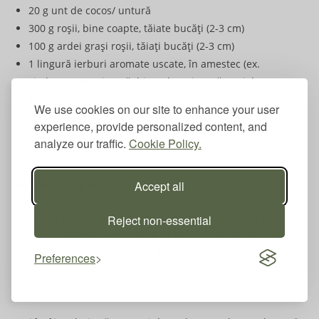
20 g unt de cocos/ untură
300 g roșii, bine coapte, tăiate bucăți (2-3 cm)
100 g ardei grași roșii, tăiați bucăți (2-3 cm)
1 lingură ierburi aromate uscate, în amestec (ex.
cimbru, rozmarin, măghiran, busuioc, pătrunjel)
1 linguriță sare
We use cookies on our site to enhance your user
2 prize piper negru proaspăt măcinat
experience, provide personalized content, and
200 g vinete, tăiate cuburi (2-3 cm)
analyze our traffic.
Cookie Policy.
300 g dovlecei, tăiați cuburi (2-3 cm)
Accept all
Mod de preparare:
Dacă vrei să fii sigur că rețeta de ghiveci de legume pe care
Reject non-essential
o prepari iese perfect, trebuie să adaugi treptat fiecare tip
de legumă, adaptat la timpul de fierbere potrivit. Rețeta
Preferences
această o poți mdifica cu ce legume ai tu prin casa, cu
legume de sezon…