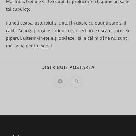
Mai întâi, trebuie să te ocupi de prelucrarea legumelor, sa le
tai cubulețe.
Puneţi ceapa, usturoiul şi untul în tigaie cu puțină sare și il
căliți. Adăugaţi roşiile, ardeiul roşu, ierburile uscate, sarea şi
piperul, ulterir vinetele și dovleceii și le călim până nu sunt
moi, gata pentru servit.
SHARE
DISTRIBUIE POSTAREA
THIS
CONTENT
Opens
Opens
in
in
a
a
new
new
window
window