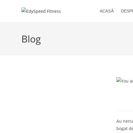
Skip
to
ACASĂ
DESP
content
Blog
Au nenum
bogat de