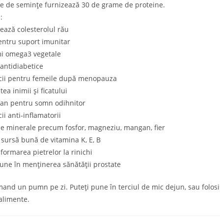
e de semințe furnizează 30 de grame de proteine.
:
ează colesterolul rău
entru suport imunitar
mi omega3 vegetale
 antidiabetice
icii pentru femeile după menopauza
tea inimii și ficatului
fan pentru somn odihnitor
ii anti-inflamatorii
de minerale precum fosfor, magneziu, mangan, fier
 sursă bună de vitamina K, E, B
 formarea pietrelor la rinichi
une în menținerea sănătății prostate
and un pumn pe zi. Puteți pune în terciul de mic dejun, sau folosi
alimente.