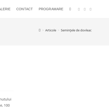
LERIE
CONTACT
PROGRAMARE
TOGGLE
WEBSITE
>
Articole
>
Semințele de dovleac
SEARCH
nutului
te, 100