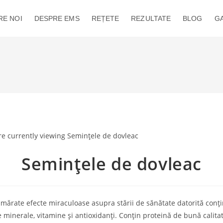
RE NOI
DESPRE EMS
REȚETE
REZULTATE
BLOG
GA
Semințele de dovleac
ărate efecte miraculoase asupra stării de sănătate datorită conţi
 minerale, vitamine şi antioxidanţi. Conțin proteină de bună calita