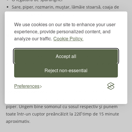
Sare, piper, rozmarin, muștar, lămâie stoarsă, coaja de
lămâie, paprika, mărar, pătrunjel
Ulei de masline
We use cookies on our site to enhance your user
experience, provide personalized content, and
Mod de preparare:
analyze our traffic.
Cookie Policy.
Rupem partea de jos al sparanghelului și îl arucăm. Restul îl
Accept all
punem într-un bol cu usturoi întregi curățate, punem peste
ele ulei de măsline, sare, piper, rozmarin și îl amestecăm
Reject non-essential
bine.
Preferences
Sos pentru somon:
2,5 lingură ulei de măsline, muștar,
lămâie stoarsă, coaja de lămâie, paprika, mărar, pătrunjel,
piper. Ungem bine somonul cu sosul respectiv și punem
toate într-un cuptor preâncălzit la 220̊ timp de 15 minute
aproximativ.