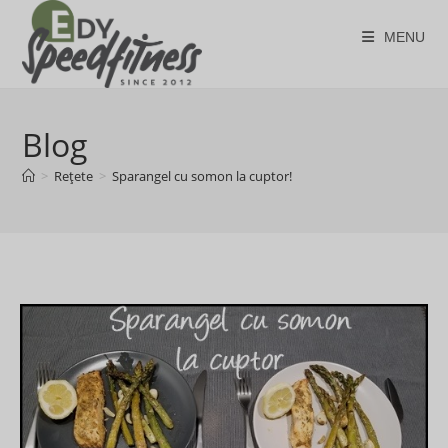
Skip
to
MENU
content
Blog
>
Rețete
>
Sparangel cu somon la cuptor!