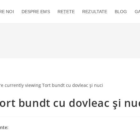
RE NOI
DESPRE EMS
REȚETE
REZULTATE
BLOG
GA
ort bundt cu dovleac și nu
nte: