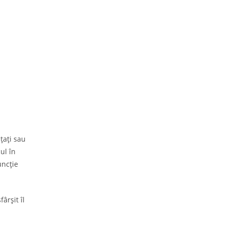
țați sau
ul în
uncție
ârșit îl