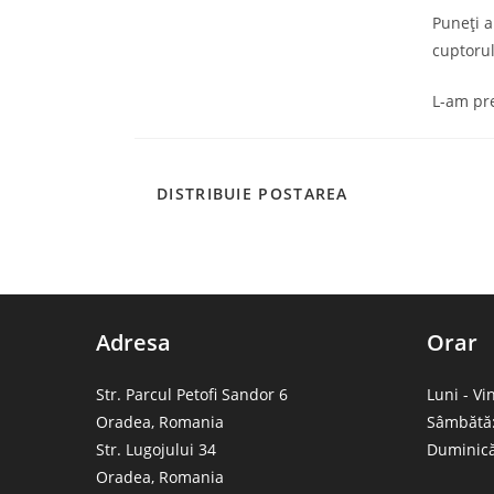
Puneți a
cuptorul
L-am pre
SHARE
DISTRIBUIE POSTAREA
THIS
CONTENT
Adresa
Orar
Str. Parcul Petofi Sandor 6
Luni - Vi
Oradea, Romania
Sâmbătă:
Str. Lugojului 34
Duminică
Oradea, Romania