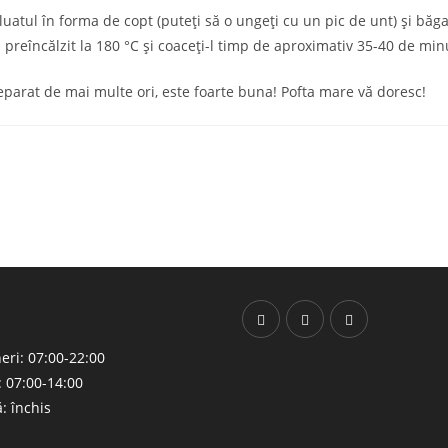
luatul în forma de copt (puteți să o ungeți cu un pic de unt) și băgaț
 preîncălzit la 180 °C și coaceți-l timp de aproximativ 35-40 de min
parat de mai multe ori, este foarte buna! Pofta mare vă doresc!
neri: 07:00-22:00
 07:00-14:00
: închis