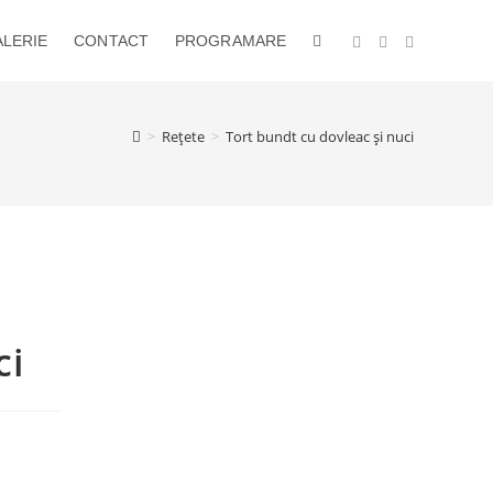
LERIE
CONTACT
PROGRAMARE
TOGGLE
WEBSITE
>
Rețete
>
Tort bundt cu dovleac și nuci
SEARCH
ci