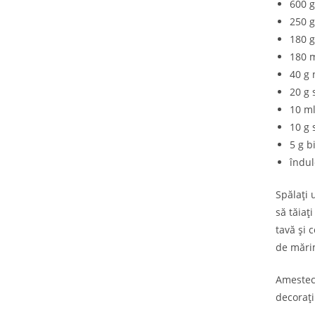
600 g
250 g
180 g
180 
40 g 
20 g 
10 ml
10 g 
5 g b
îndul
Spălați 
să tăiaț
tavă și 
de mări
Amesteca
decorați