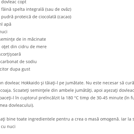
 dovleac copt
 făină spelta integrală (sau de ovăz)
 pudră proteică de ciocolată (cacao)
ml apă
nuci
semințe de in măcinate
 oțet din cidru de mere
scorțișoară
icarbonat de sodiu
citor dupa gust
un dovleac Hokkaido și tăiați-l pe jumătate. Nu este necesar să cură
i coaja. Scoateți semințele din ambele jumătăți, apoi așezați dovleac
coaceți-l în cuptorul preîncălzit la 180 °C timp de 30-45 minute (în f
mea dovleacului).
ți bine toate ingredientele pentru a crea o masă omogenă. Iar la sf
 cu nuci