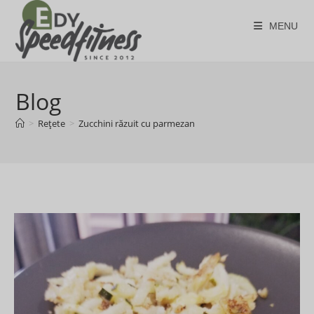
Skip
to
MENU
content
Blog
>
Rețete
>
Zucchini răzuit cu parmezan