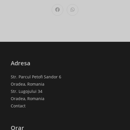
CONTENT
Opens
Opens
in
in
a
a
new
new
window
window
Adresa
Str. Parcul Petofi Sandor 6
Oradea, Romania
Str. Lugojului 34
Oradea, Romania
Contact
Orar