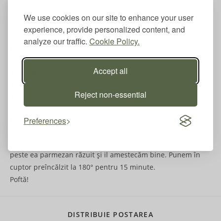
O garnitură excepțională! Zucchini răzuit în fâșii subțiri cu
We use cookies on our site to enhance your user
sare, piper si multă parmezan răzuit.
experience, provide personalized content, and
analyze our traffic.
Cookie Policy.
Ingrediente:
Accept all
zucchini
parmezan ras
Reject non-essential
sare, piper
Mod de preparare:
Preferences
Spălăm și răzuim 1-2 zucchini , o condimentăm și punem
peste ea parmezan răzuit și il amestecăm bine. Punem în
cuptor preîncălzit la 180° pentru 15 minute.
Poftă!
SHARE
DISTRIBUIE POSTAREA
THIS