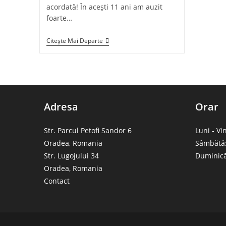
acordată! În acești 11 ani am auzit
foarte…
Mituri
Citește Mai Departe
Și
Întrebări
Frecvente
Despre
Speedfitness!
Adresa
Orar
Str. Parcul Petofi Sandor 6
Luni - Vi
Oradea, Romania
Sâmbătă:
Str. Lugojului 34
Duminică
Oradea, Romania
Contact