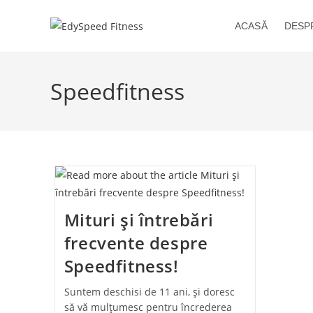
Skip
to
ACASĂ
DESP
content
Speedfitness
Mituri și întrebări
frecvente despre
Speedfitness!
Suntem deschisi de 11 ani, și doresc
să vă mulțumesc pentru încrederea