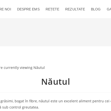
RE NOI
DESPRE EMS
REȚETE
REZULTATE
BLOG
GA
Năutul
 grăsimi, bogat în fibre, năutul este un excelent aliment pentru cei 
nă sub control greutatea.