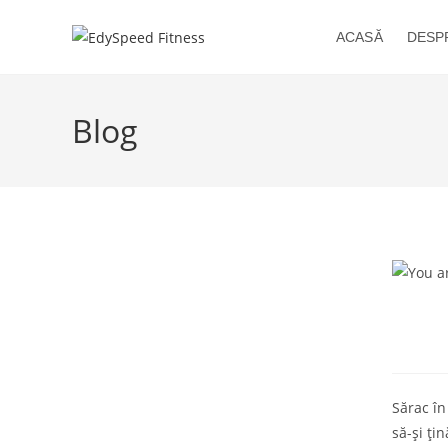
Skip
to
ACASĂ
DESP
content
Blog
Sărac în
să-și ți