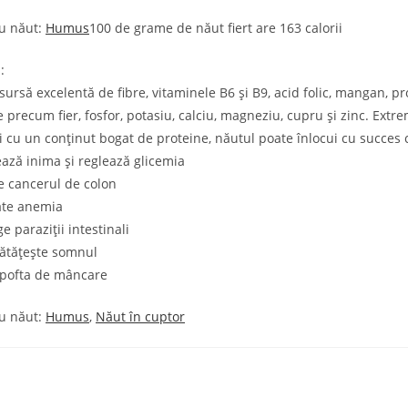
cu năut:
Humus
100 de grame de năut fiert are 163 calorii
:
 sursă excelentă de fibre, vitaminele B6 și B9, acid folic, mangan, pr
 precum fier, fosfor, potasiu, calciu, magneziu, cupru și zinc. Extr
i cu un conținut bogat de proteine, năutul poate înlocui cu succes 
ează inima şi reglează glicemia
e cancerul de colon
te anemia
e paraziţii intestinali
ătăţeşte somnul
 pofta de mâncare
cu năut:
Humus
,
Năut în cuptor