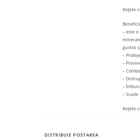
Rețete 
Beneficii
– este o
minerale
gustos ș
– Protej
– Previn
– Comba
– Distrug
– Îmbun
– Scade
Rețete 
SHARE
DISTRIBUIE POSTAREA