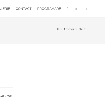
LERIE
CONTACT
PROGRAMARE
TOGGLE
WEBSITE
>
Articole
>
Năutul
SEARCH
care vor